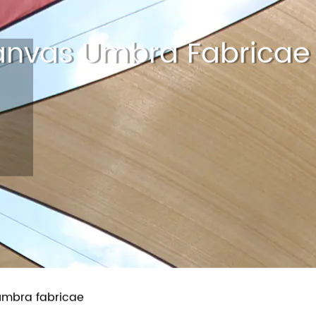
HOME
CIRCA
PRODUCTUM
N
anvas Umbra Fabricae 