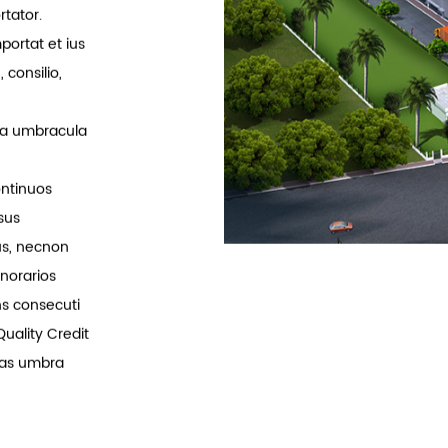
provincia
 Shanghai
rtator.
ortat et ius
 consilio,
ia umbracula
ontinuos
sus
us, necnon
onorarios
ns consecuti
uality Credit