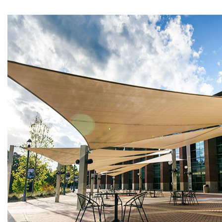
AAA Unit et Integritate Inceptum. Gratam OEM
IMPERVIUS Canv
fabricae
.