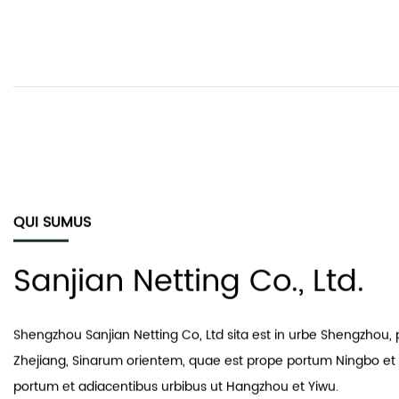
Features: Long working Vita
Color: Customized
NON 
QUI SUMUS
Sanjian Netting Co., Ltd.