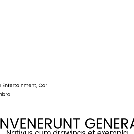
tio, Factio, Munera, Iter, Nuptialis
iae Eid, Dies Patris, Halloween, Dies Matris, Novus Infans
Outdoor, coquina, lauandi locus, Officium, Outdoor, Patio
 Entertainment, Car
umbra