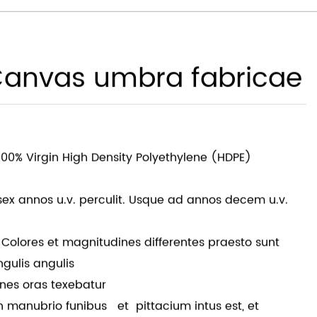
manager@shadechina.com
Canvas umbra fabricae
 100% Virgin High Density Polyethylene (HDPE)
ex annos u.v. perculit. Usque ad annos decem u.v.