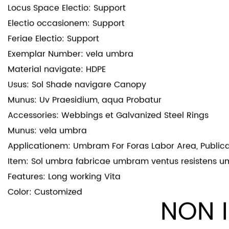
Occasio: Negotiatio Donorum, Castra, Giveaways, Gradua
Feriae: Seres Novus Annus, Nativitas, Dies Paschae, Fer
Season: All-Tempus
Locus Spatii: Desktop, Triclinium, Hallway, Indoor and 
Locus Space Electio: Support
Electio occasionem: Support
Feriae Electio: Support
Exemplar Number: vela umbra
Material navigate: HDPE
Usus: Sol Shade navigare Canopy
Munus: Uv Praesidium, aqua Probatur
Accessories: Webbings et Galvanized Steel Rings
Munus: vela umbra
Applicationem: Umbram For Foras Labor Area, Publica
Item: Sol umbra fabricae umbram ventus resistens 