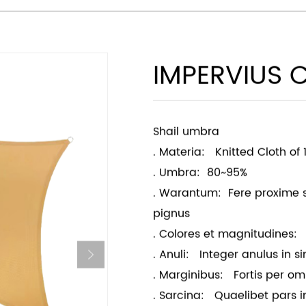
umbra fabricae
IMPERVIUS 
Shail umbra
. Materia: Knitted Cloth of
. Umbra: 80~95%
. Warantum: Fere proxime s
pignus