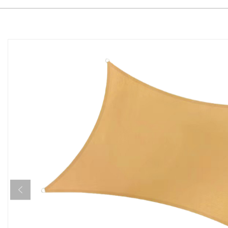
Home
Productum
Shail umbra
IMPERVIUS Canvas 
/
/
/