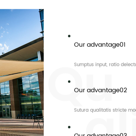
as umbra
Our advantage01
Sumptus input, ratio delec
Our advantage02