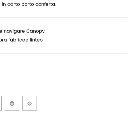
Colores et magnitudines differentes praesto sunt
ngulis angulis
mnes oras texebatur
n manubrio funibus et pittacium intus est, et
in carto porto conferta.
de navigare Canopy
a fabricae linteo