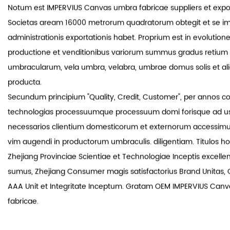
Shengzhou Sanjian Netting Co, Ltd sita est in urbe Shengzhou, 
Zhejiang, Sinarum orientem, quae est prope portum Ningbo et
portum et adiacentibus urbibus ut Hangzhou et Yiwu.
Notum est
IMPERVIUS Canvas umbra fabricae suppliers
et expo
Societas aream 16000 metrorum quadratorum obtegit et se imp
administrationis exportationis habet. Proprium est in evolutione,
productione et venditionibus variorum summus gradus retium
umbracularum, vela umbra, velabra, umbrae domus solis et al
producta.
Secundum principium "Quality, Credit, Customer", per annos c
technologias processuumque processuum domi forisque ad u
necessarios clientium domesticorum et externorum accessim
vim augendi in productorum umbraculis. diligentiam. Titulos h
Zhejiang Provinciae Scientiae et Technologiae Inceptis excelle
sumus, Zhejiang Consumer magis satisfactorius Brand Unitas, Q