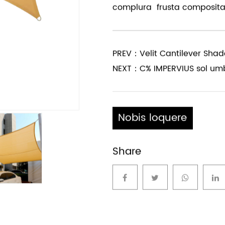
. Colores et magnitudines: 
. Anuli: Integer anulus in si
. Marginibus: Fortis per o
. Sarcina: Quaelibet pars i
complura frusta composita 
PREV：Velit Cantilever Sha
NEXT：C% IMPERVIUS sol umbr
Nobis loquere
Share